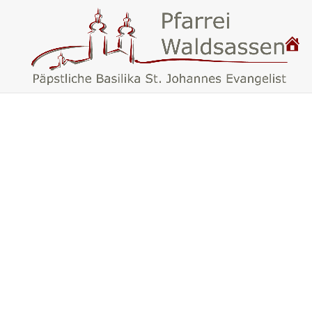
P
.
F
A
R
R
E
I
W
A
L
D
S
A
S
S
E
N
–
B
A
S
I
L
I
K
A
W
A