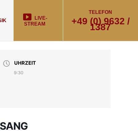
TELEFON
LIVE-
+49 (0) 9632 /
IK
STREAM
1387
UHRZEIT
9:30
ESANG