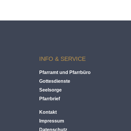
L
D
S
A
S
S
E
N
INFO & SERVICE
Pfarramt und Pfarrbüro
Gottesdienste
Seelsorge
Pfarrbrief
Kontakt
Impressum
Datenschutz