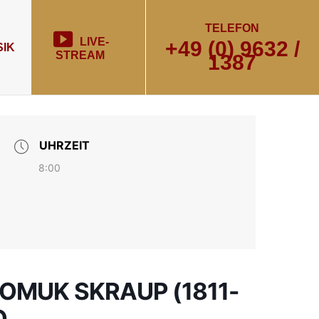
TELEFON
LIVE-
+49 (0) 9632 /
IK
STREAM
1387
UHRZEIT
8:00
POMUK SKRAUP (1811-
O