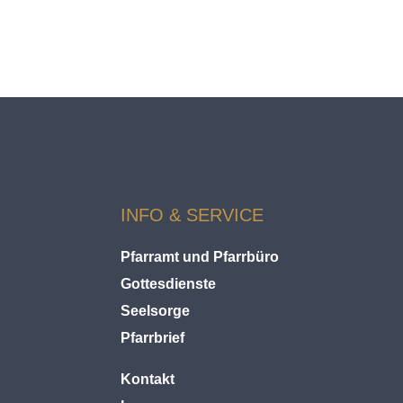
L
D
S
A
S
S
E
N
INFO & SERVICE
Pfarramt und Pfarrbüro
Gottesdienste
Seelsorge
Pfarrbrief
Kontakt