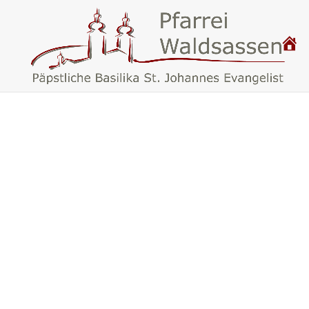
P
.
F
A
R
R
E
I
W
A
L
D
S
A
S
S
E
N
–
B
A
S
I
L
I
K
A
W
A