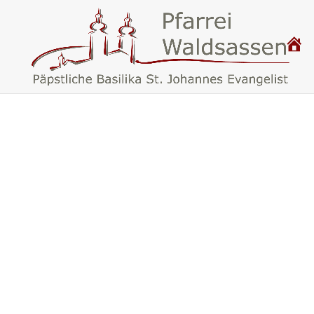
P
.
F
A
R
R
E
I
W
A
L
D
S
A
S
S
E
N
–
B
A
S
I
L
I
K
A
W
A