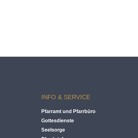
L
D
S
A
S
S
E
N
INFO & SERVICE
Pfarramt und Pfarrbüro
Gottesdienste
Seelsorge