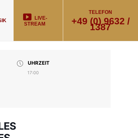
TELEFON
LIVE-
+49 (0) 9632 /
IK
STREAM
1387
UHRZEIT
17:00
LES
ES