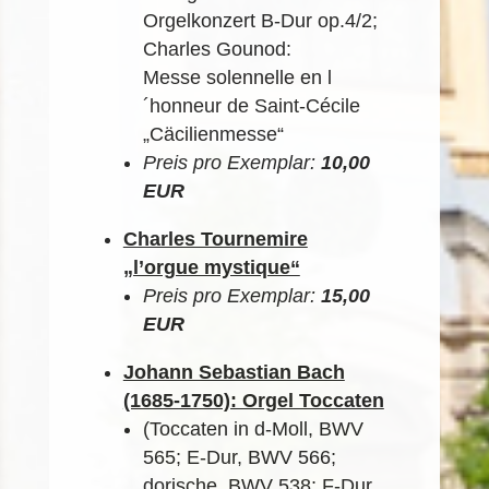
Orgelkonzert B-Dur op.4/2;
Charles Gounod:
Messe solennelle en l
´honneur de Saint-Cécile
„Cäcilienmesse“
Preis pro Exemplar:
10,00
EUR
Charles Tournemire
„l’orgue mystique“
Preis pro Exemplar:
15,00
EUR
Johann Sebastian Bach
(1685-1750): Orgel Toccaten
(Toccaten in d-Moll, BWV
565; E-Dur, BWV 566;
dorische, BWV 538; F-Dur,