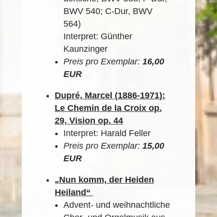
BWV 540; C-Dur, BWV
564)
Interpret: Günther
Kaunzinger
Preis pro Exemplar:
16,00
EUR
Dupré, Marcel (1886-1971):
Le Chemin de la Croix op.
29, Vision op. 44
Interpret: Harald Feller
Preis pro Exemplar:
15,00
EUR
„Nun komm, der Heiden
Heiland“
Advent- und weihnachtliche