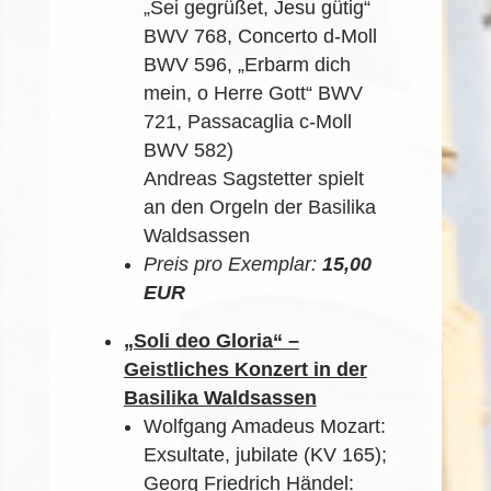
„Sei gegrüßet, Jesu gütig“
BWV 768, Concerto d-Moll
BWV 596, „Erbarm dich
mein, o Herre Gott“ BWV
721, Passacaglia c-Moll
BWV 582)
Andreas Sagstetter spielt
an den Orgeln der Basilika
Waldsassen
Preis pro Exemplar:
15,00
EUR
„Soli deo Gloria“ –
Geistliches Konzert in der
Basilika Waldsassen
Wolfgang Amadeus Mozart:
Exsultate, jubilate (KV 165);
Georg Friedrich Händel: