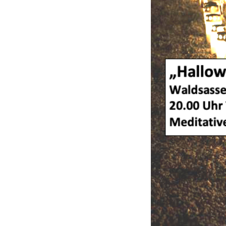
L
D
S
A
S
S
E
N