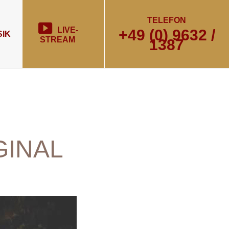
TELEFON
LIVE-
+49 (0) 9632 /
IK
STREAM
1387
GINAL