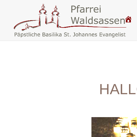
P
.
F
A
R
R
E
I
W
A
L
D
S
A
S
S
E
HALL
N
–
B
A
S
I
L
I
K
A
W
A