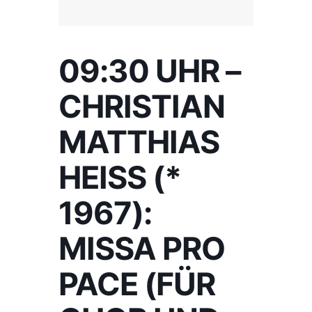
09:30 UHR –
CHRISTIAN
MATTHIAS
HEISS (* 1
967): M
ISSA PRO P
ACE (FÜR C