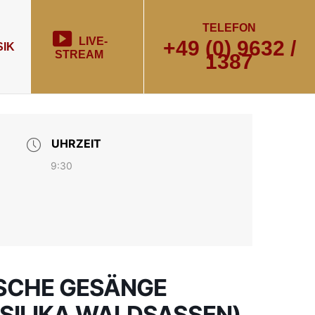
TELEFON
LIVE-
+49 (0) 9632 /
IK
STREAM
1387
UHRZEIT
9:30
ISCHE GESÄNGE
SILIKA WALDSASSEN)