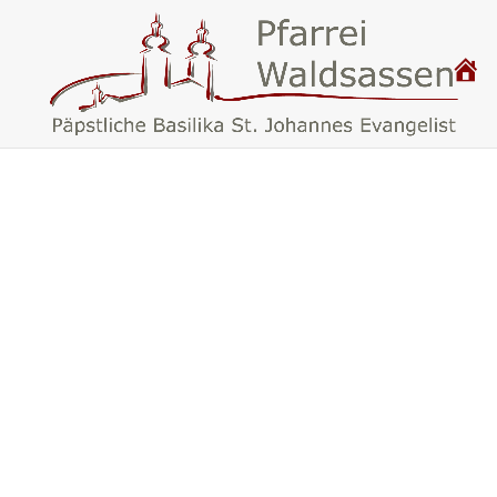
P
.
F
A
R
R
E
I
W
A
L
D
S
A
S
S
E
N
–
B
A
S
I
L
I
K
A
W
A