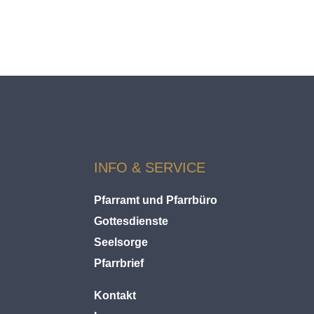
L
D
S
A
S
S
E
N
INFO & SERVICE
Pfarramt und Pfarrbüro
Gottesdienste
Seelsorge
Pfarrbrief
Kontakt