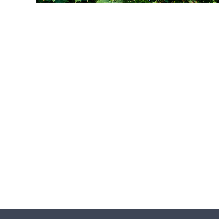
L
D
S
A
S
S
E
N