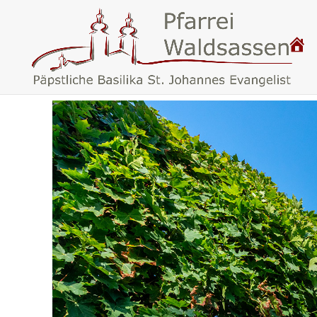
P
.
F
A
R
R
E
I
W
A
L
D
S
A
S
S
E
N
–
B
A
S
I
L
I
K
A
W
A