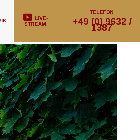
TELEFON
LIVE-
+49 (0) 9632 /
IK
STREAM
1387