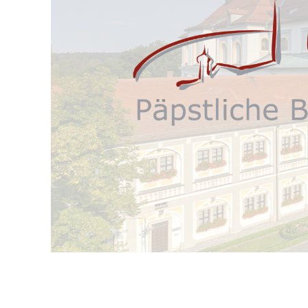
L
D
S
A
S
S
E
N