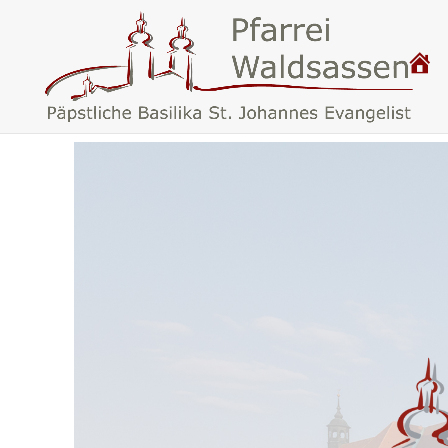
P
.
F
A
R
R
E
I
W
A
L
D
S
A
S
S
E
N
–
B
A
S
I
L
I
K
A
W
A