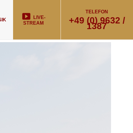
TELEFON
LIVE-
+49 (0) 9632 /
IK
STREAM
1387