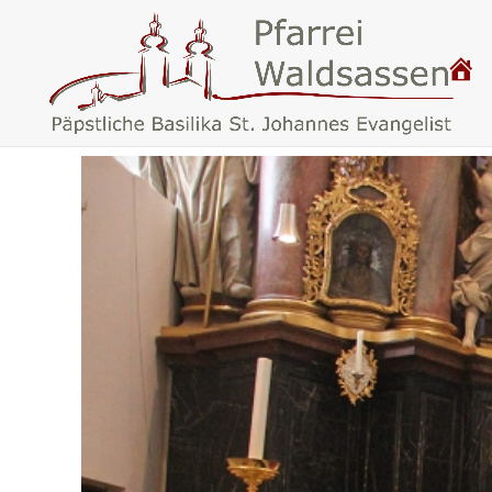
P
.
F
A
R
R
E
I
W
A
L
D
S
A
S
S
E
N
–
B
A
S
I
L
I
K
A
W
A