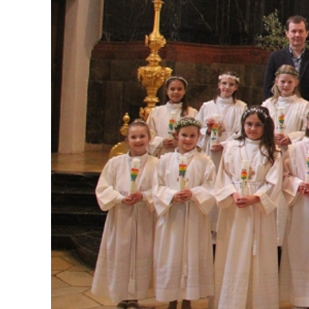
L
D
S
A
S
S
E
N