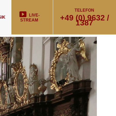
TELEFON
LIVE-
+49 (0) 9632 /
IK
STREAM
1387