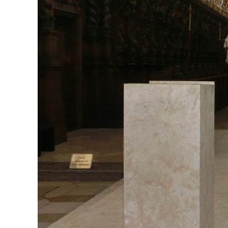
L
D
S
A
S
S
E
N