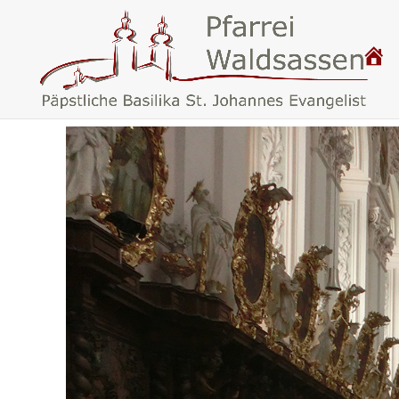
P
.
F
A
R
R
E
I
W
A
L
D
S
A
S
S
E
N
–
B
A
S
I
L
I
K
A
W
A