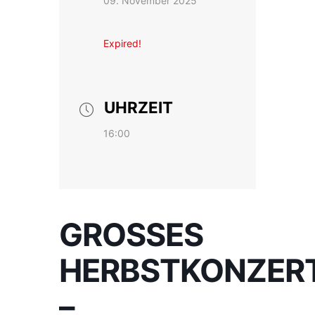
09. November 2025
Expired!
UHRZEIT
16:00
GROSSES H
ERBSTKONZERT 
M