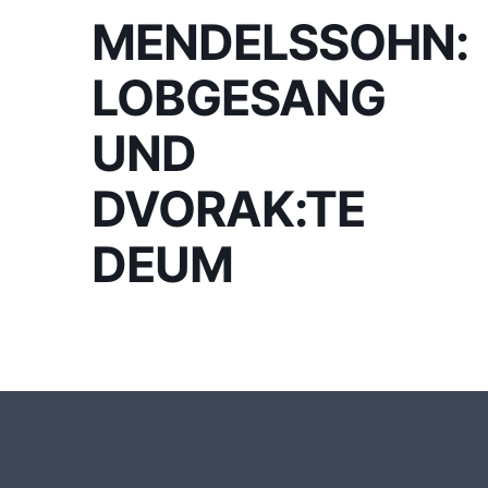
ENDELSSOHN: L
OBGESANG U
ND D
VORAK:TE D
EUM