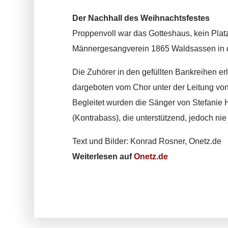
L
D
S
Der Nachhall des Weihnachtsfestes
A
S
Proppenvoll war das Gotteshaus, kein Platz
S
E
Männergesangverein 1865 Waldsassen in d
N
Die Zuhörer in den gefüllten Bankreihen er
dargeboten vom Chor unter der Leitung von
Begleitet wurden die Sänger von Stefanie 
(Kontrabass), die unterstützend, jedoch nie 
Text und Bilder: Konrad Rosner, Onetz.de
Weiterlesen auf
Onetz.de