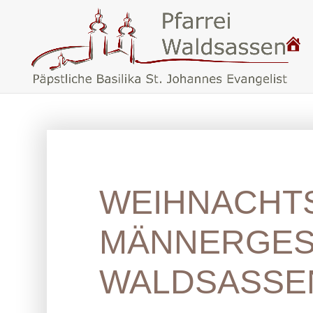
P
.
F
A
R
R
E
I
W
A
L
D
S
A
S
S
WEIHNACHT
E
N
–
B
A
MÄNNERGES
S
I
L
I
WALDSASSE
K
A
W
A