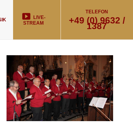
TELEFON
LIVE-
+49 (0) 9632 /
IK
STREAM
1387