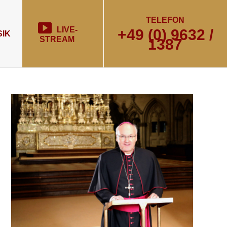
TELEFON
LIVE-
+49 (0) 9632 /
IK
STREAM
1387