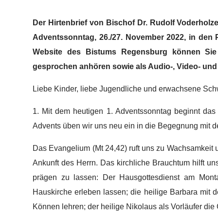
L
D
S
Der Hirtenbrief von Bischof Dr. Rudolf Voderholz
A
S
S
Adventssonntag, 26./27. November 2022, in den 
E
N
Website des Bistums Regensburg können Sie d
gesprochen anhören sowie als Audio-, Video- und 
Liebe Kinder, liebe Jugendliche und erwachsene Sch
1. Mit dem heutigen 1. Adventssonntag beginnt da
Advents üben wir uns neu ein in die Begegnung mi
Das Evangelium (Mt 24,42) ruft uns zu Wachsamkeit 
Ankunft des Herrn. Das kirchliche Brauchtum hilft uns
prägen zu lassen: Der Hausgottesdienst am Monta
Hauskirche erleben lassen; die heilige Barbara mit
Können lehren; der heilige Nikolaus als Vorläufer di