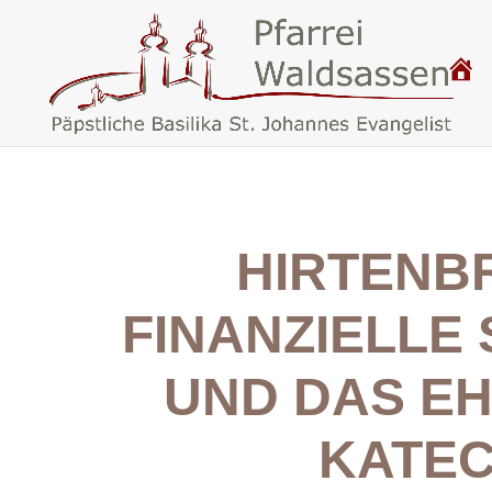
P
.
F
A
R
R
E
I
W
A
L
D
S
HIRTENBR
A
S
S
E
N
FINANZIELLE
–
B
A
S
UND DAS E
I
L
I
K
KATEC
A
W
A