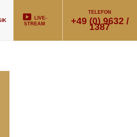
TELEFON
LIVE-
+49 (0) 9632 /
IK
STREAM
1387