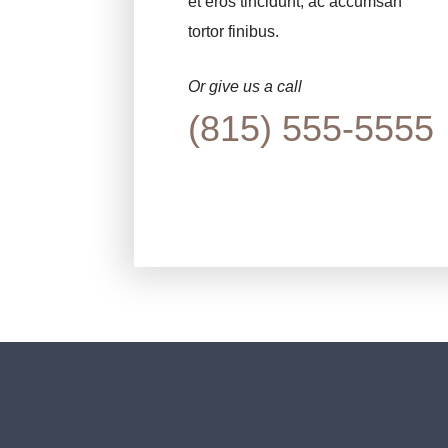
et eros tincidunt, ac accumsan
tortor finibus.
Or give us a call
(815) 555-5555