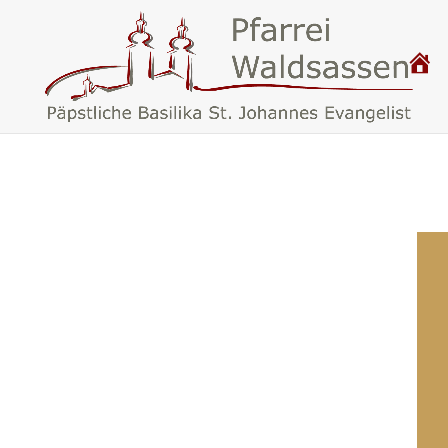
P
.
F
A
R
R
E
I
W
A
L
D
S
A
S
S
E
N
–
B
A
S
I
L
I
K
A
W
A