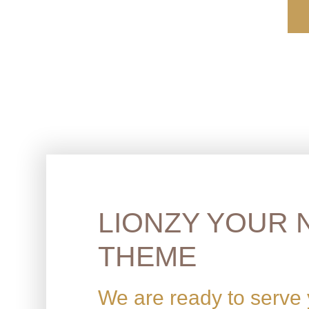
L
D
S
A
S
S
E
N
LIONZY YOUR 
THEME
We are ready to serve