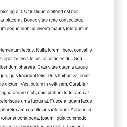
scing elit. Ut tristique eleifend est nec
nar placerat. Donec vitae ante consectetur,
um neque nibh, id viverra mauris interdum in.
 elementum lectus. Nulla lorem libero, convallis
 eget facilisis tellus, ac ultricies dui. Sed
bibendum pharetra. Cras vitae quam a augue
e, quis tincidunt felis. Duis finibus vel enim
tie dictum. Vestibulum in velit sem. Curabitur
agna ornare nibh, quis pretium tortor arcu at
scelerisque urna luctus at. Fusce aliquam lacus
pharetra arcu eu ultricies interdum. Aenean id
, tortor et porta porta, ipsum ligula commodo
 suscipit est vel vestibulum mollis. Quisque