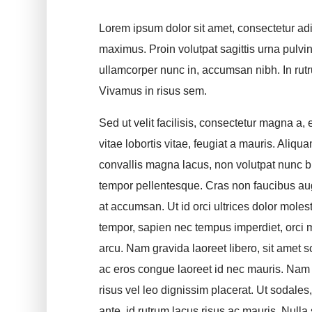
Lorem ipsum dolor sit amet, consectetur adipi
maximus. Proin volutpat sagittis urna pulvi
ullamcorper nunc in, accumsan nibh. In rutr
Vivamus in risus sem.
Sed ut velit facilisis, consectetur magna a,
vitae lobortis vitae, feugiat a mauris. Aliquam
convallis magna lacus, non volutpat nunc 
tempor pellentesque. Cras non faucibus augu
at accumsan. Ut id orci ultrices dolor moles
tempor, sapien nec tempus imperdiet, orci m
arcu. Nam gravida laoreet libero, sit amet 
ac eros congue laoreet id nec mauris. Nam 
risus vel leo dignissim placerat. Ut sodales
ante, id rutrum lacus risus ac mauris. Nulla